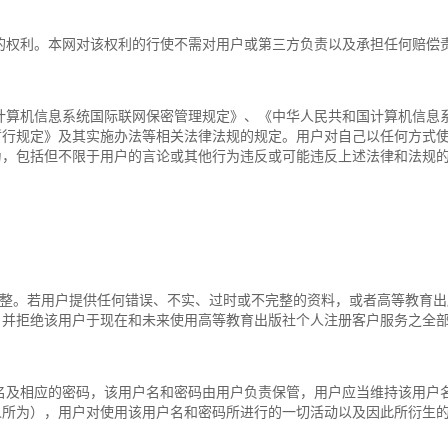
权利。本网对该权利的行使不需对用户或第三方负责以及承担任何赔偿
机信息系统国际联网保密管理规定》、《中华人民共和国计算机信息系
暂行规定》及其实施办法等相关法律法规的规定。用户对自己以任何方式
为，包括但不限于用户的言论或其他行为违反或可能违反上述法律和法规
。若用户提供任何错误、不实、过时或不完整的资料，或者高等教育出
，并拒绝该用户于现在和未来使用高等教育出版社个人注册客户服务之全
相应的密码，该用户名和密码由用户负责保管，用户应当维持该用户名
人所为），用户对使用该用户名和密码所进行的一切活动以及因此所衍生