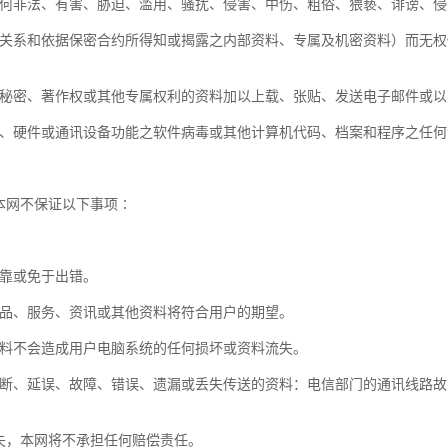
非法、有害、胁迫、滥用、骚扰、侵害、中伤、粗俗、猥亵、诽谤、侵
系和依据保密合约所得知或揭露之内部资料、专属及机密资料）而无权
密、著作权或其他专属权利的资料加以上载、张贴、发送电子邮件或以
硬件或通讯设备功能之软件病毒或其他计算机代码、档案和程序之任何
网不保证以下事项∶
靠或免于出错。
品、服务、资讯或其他资料将符合用户的期望。
料不会造成用户电脑系统的任何损坏或资料流失。
、延误、故障、错误、遗漏或丢失传送的资料：电信部门的通讯线路故
，本网将不承担任何赔偿责任。